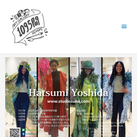
内
メ
容
を
イ
ス
キ
ン
ッ
メ
プ
ニ
ュ
ー