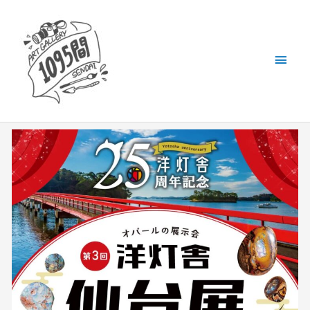
内
メ
容
を
イ
ス
キ
ン
ッ
メ
プ
ニ
ュ
ー