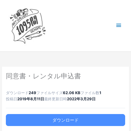
内
メ
容
を
イ
ス
キ
ン
ッ
メ
プ
ニ
ュ
同意書・レンタル申込書
ー
ダウンロード
249
ファイルサイズ
62.06 KB
ファイル数
1
投稿日
2019年8月11日
最終更新日時
2022年3月29日
ダウンロード